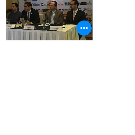
3 feb 2017
∙
1
min
Presentan ExpoMotriz
2017
Con el respaldo
institucional de
AGEXPORT y AMCHAM,
es la feria más grande y
completa de negocios del
mercado motriz que se
realiza en...
17
0