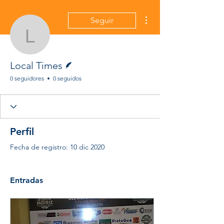
Más acciones
Seguir
Local Times
Escritor
Local Times
0 seguidores
0 seguidos
Perfil
Fecha de registro: 10 dic 2020
Entradas