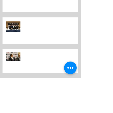
MOTOR
Por tercer año consecutivo se
realiza en Guatemala “Expo
Motriz”
Por tercer año consecutivo se
realiza en Guatemala Expo Motriz
EXPO MOTRIZ 2018.
Expo Motriz en Canal+