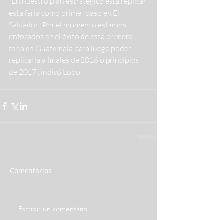
“En nuestro plan estratégico está replicar 
esta feria como primer paso en El 
Salvador.  Por el momento estamos 
enfocados en el éxito de esta primera 
feria en Guatemala para luego poder 
replicarla a finales de 2016 o principios 
de 2017”, indicó Lobo.
Comentarios
Escribir un comentario...