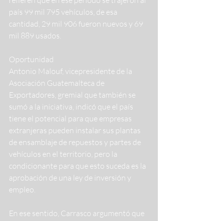
refieren que en ese período se trajeron al 
país 99 mil 795 vehículos, de esa 
cantidad, 29 mil 906 fueron nuevos y 69 
mil 889 usados.
Oportunidad
Antonio Malouf, vicepresidente de la 
Asociación Guatemalteca de 
Exportadores, gremial que también se 
sumó a la iniciativa, indicó que el país 
tiene el potencial para que empresas 
extranjeras pueden instalar sus plantas 
de ensamblaje de repuestos y partes de 
vehículos en el territorio, pero la 
condicionante para que esto suceda es la 
aprobación de una ley de inversión y 
empleo.
En ese sentido, Carrasco argumentó que 