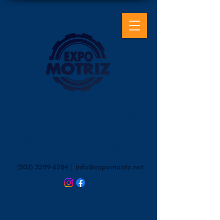
12, 13 y 14 de Febrero
2027
Parque de la industria
(502) 3599-6284
|
info@expomotriz.net