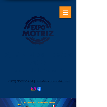
12, 13 y 14 de Febrero
2027
Parque de la industria
(502) 3599-6284
|
info@expomotriz.net