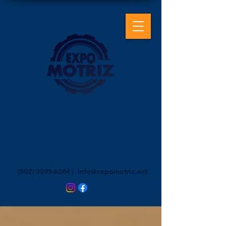
12, 13 y 14 de Febrero
2027
Parque de la industria
(502) 3599-6284
|
info@expomotriz.net