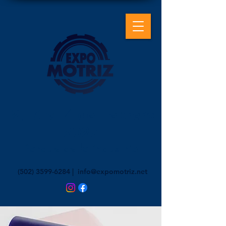
12, 13 y 14 de Febrero
2027
Parque de la industria
(502) 3599-6284
|
info@expomotriz.net