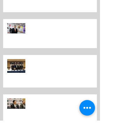
EXPO MOTRIZ 2019 LA FERIA MÁS
IMPORTANTE DEL MUNDO
MOTOR
Por tercer año consecutivo se
realiza en Guatemala “Expo
Motriz”
Por tercer año consecutivo se
realiza en Guatemala Expo Motriz
EXPO MOTRIZ 2018.