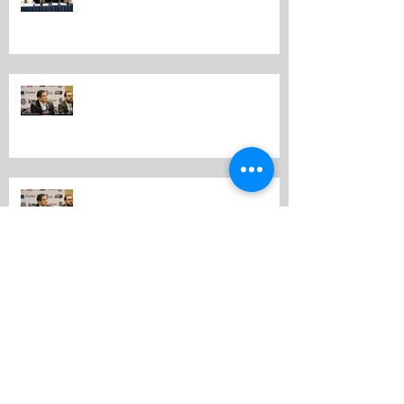
Motriz”
Por tercer año consecutivo se
realiza en Guatemala Expo Motriz
EXPO MOTRIZ 2018.
Expo Motriz en Canal+