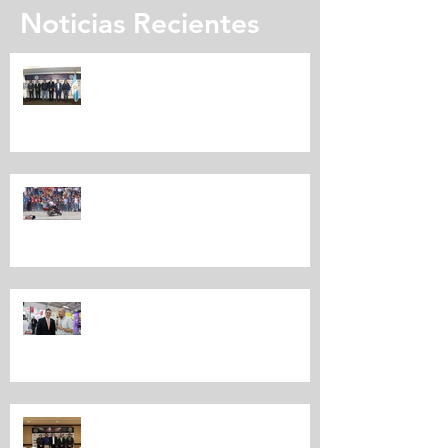
Noticias Recientes
Expomotriz presenta su quinta
edición
CARAVANA MOTORIZADA
EXPOMOTRIZ
EXPO MOTRIZ 2019 LA FERIA MÁS
IMPORTANTE DEL MUNDO
MOTOR
Por tercer año consecutivo se
realiza en Guatemala “Expo