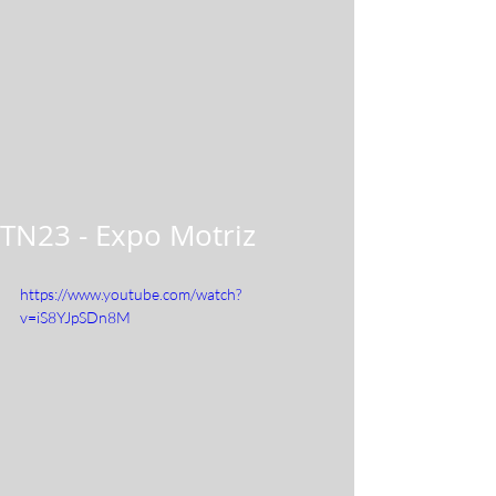
TN23 - Expo Motriz
https://www.youtube.com/watch?
v=iS8YJpSDn8M