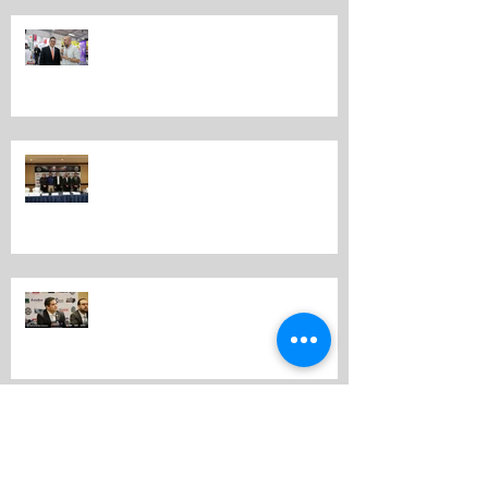
EXPO MOTRIZ 2019 LA FERIA MÁS
IMPORTANTE DEL MUNDO
MOTOR
Por tercer año consecutivo se
realiza en Guatemala “Expo
Motriz”
Por tercer año consecutivo se
realiza en Guatemala Expo Motriz
EXPO MOTRIZ 2018.