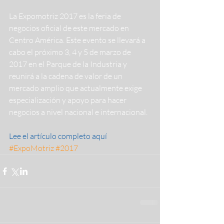
La Expomotriz 2017 es la feria de 
negocios oficial de este mercado en 
Centro América. Este evento se llevará a 
cabo el próximo 3, 4 y 5 de marzo de 
2017 en el Parque de la Industria y 
reunirá a la cadena de valor de un 
mercado amplio que actualmente exige 
especialización y apoyo para hacer 
negocios a nivel nacional e internacional.
Lee el artículo completo aquí
#ExpoMotriz
#2017