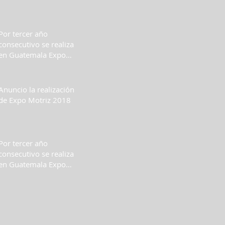
Por tercer año
consecutivo se realiza
en Guatemala Expo
Motriz
Anuncio la realización
de Expo Motriz 2018
Por tercer año
consecutivo se realiza
en Guatemala Expo
Motriz