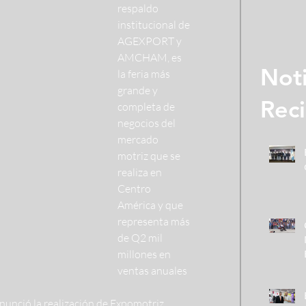
respaldo 
institucional de 
AGEXPORT y 
AMCHAM, es 
Noti
la feria más 
grande y 
Rec
completa de 
negocios del 
mercado 
motriz que se 
realiza en 
Centro 
América y que 
representa más 
de Q2 mil 
millones en 
ventas anuales
nunció la realización de Expomotriz 