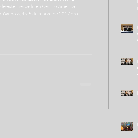
al de este mercado en Centro América. 
 próximo 3, 4 y 5 de marzo de 2017 en el 