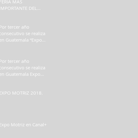
FERIA MÁS
IMPORTANTE DEL
MUNDO MOTOR
Por tercer año
consecutivo se realiza
en Guatemala “Expo
Motriz”
Por tercer año
consecutivo se realiza
en Guatemala Expo
Motriz
EXPO MOTRIZ 2018.
Expo Motriz en Canal+